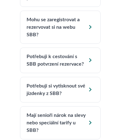
Mohu se zaregistrovat a

rezervovat si na webu
SBB?
Potřebuji k cestování s

SBB potvrzení rezervace?
Potřebuji si vytisknout své

jízdenky z SBB?
Mají senioři nárok na slevy

nebo speciální tarify u
SBB?