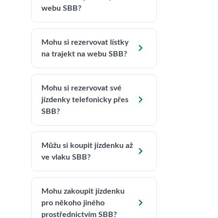
webu SBB?
Mohu si rezervovat lístky

na trajekt na webu SBB?
Mohu si rezervovat své

jízdenky telefonicky přes
SBB?
Můžu si koupit jízdenku až

ve vlaku SBB?
Mohu zakoupit jízdenku

pro někoho jiného
prostřednictvím SBB?