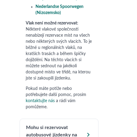
Nederlandse Spoorwegen
(Nizozemsko)
Vlak není možné rezervovat:
Některé vlakové společnosti
nenabízejí rezervace míst na všech
nebo některých svých vlacích. To je
běžné u regionálních vlaků, na
kratších trasách a během špičky
dojíždění. Na těchto vlacích si
můžete sednout na jakékoli
dostupné místo ve třídě, na kterou
jste si zakoupili jízdenku.
Pokud máte potíže nebo
potřebujete další pomoc, prosím
kontaktujte nás
a rádi vám
pomůžeme.
Mohu si rezervovat

autobusové jízdenky na