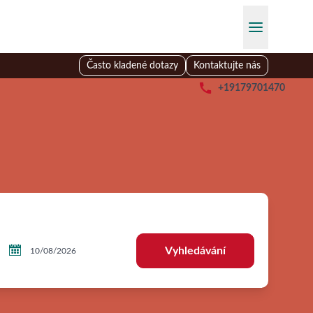
Často kladené dotazy
Kontaktujte nás

+19179701470

Vyhledávání