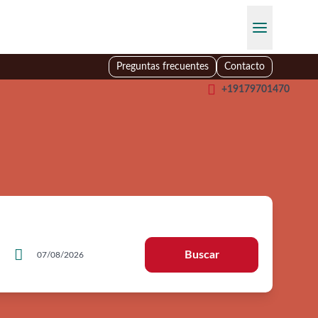
Preguntas frecuentes
Contacto

+19179701470

Buscar