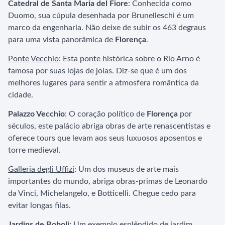
Catedral de Santa Maria del Fiore
: Conhecida como
Duomo, sua cúpula desenhada por Brunelleschi é um
marco da engenharia. Não deixe de subir os 463 degraus
para uma vista panorâmica de
Florença
.
Ponte Vecchio
: Esta ponte histórica sobre o Rio Arno é
famosa por suas lojas de joias. Diz-se que é um dos
melhores lugares para sentir a atmosfera romântica da
cidade.
Palazzo Vecchio
: O coração político de
Florença
por
séculos, este palácio abriga obras de arte renascentistas e
oferece tours que levam aos seus luxuosos aposentos e
torre medieval.
Galleria degli Uffizi
: Um dos museus de arte mais
importantes do mundo, abriga obras-primas de Leonardo
da Vinci, Michelangelo, e Botticelli. Chegue cedo para
evitar longas filas.
Jardins de Boboli
: Um exemplo esplêndido de jardim