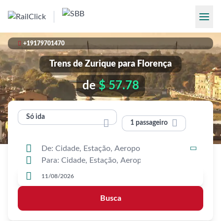

+19179701470
Trens de Zurique para Florença
de
$ 57.78
Só ida


1 passageiro




Busca