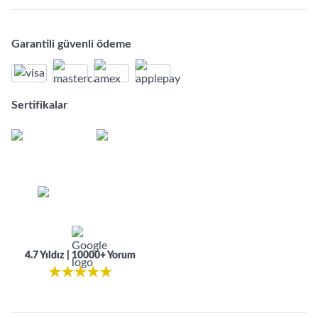
Garantili güvenli ödeme
Sertifikalar
4.7 Yıldız | 10000+ Yorum
★
★
★
★
★