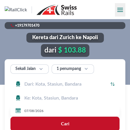

+19179701470
Kereta dari Zurich ke Napoli
dari
$ 103.88


1 penumpang
Sekali Jalan




Cari