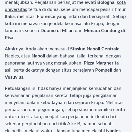
menakjubkan. Perjalanan berlanjut melewati
Bologna
,
kota
universitas
tertua di dunia, sebelum mencapai pesisir timur
Italia, melintasi
Florence
yang indah dan bersejarah. Setiap
kota ini menawarkan jendela ke masa lalu Eropa, dengan
landmark seperti
Duomo di Milan
dan
Menara Condong di
Pisa
.
Akhirnya, Anda akan memasuki
Stasiun Napoli Centrale
.
Naples, atau
Napoli
dalam bahasa Italia, terkenal dengan
panorama lautnya yang menakjubkan,
Pizza Margherita
asli, serta dekatnya dengan situs bersejarah
Pompeii
dan
Vesuvius
.
Petualangan ini tidak hanya menjanjikan kemudahan dan
kenyamanan perjalanan kereta, tetapi juga pengalaman
menyelam dalam kebudayaan dan sejaran Eropa. Melintasi
perbatasan dan pegunungan, setiap stasiun memiliki cerita
untuk diceritakan, menjadikan perjalanan ini lebih dari
sekedar perpindahan dari titik A ke B, namun sebuah
ekspedisi melalui waktu. Jangan lupa menjelajahi
Naples