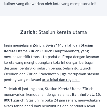
kuliner yang ditawarkan oleh kota yang mempesona ini!
Zurich
: Stasiun kereta utama
Ingin menjelajahi
Zürich
,
Swiss
? Mulailah dari
Stasiun
Kereta Utama Zürich
(Zürich Hauptbahnhof), yang
merupakan titik transit terpadat di Eropa dengan layanan
kereta yang menghubungkan kota ini dengan berbagai
destinasi penting di seluruh benua. Selain itu, Zürich
Oerlikon dan Zürich Stadelhofen juga merupakan stasiun
penting yang melayani
area lokal dan regional
.
Terletak di jantung kota, Stasiun Kereta Utama Zürich
menawarkan kemudahan dengan alamat
Bahnhofplatz 15,
8001 Zürich
. Stasiun ini buka 24 jam sehari, menyediakan
akses tanpa henti bagi pengunjung dan penduduk lokal.