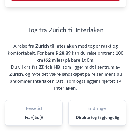
Tog fra Zürich til Interlaken
Å reise fra
Zürich
til
Interlaken
med tog er raskt og
komfortabelt. For bare
$ 28.89
kan du reise omtrent
100
km (62 miles)
på bare
1t 0m
.
Du vil dra fra
Zürich HB
, som ligger midt i sentrum av
Zürich
, og nyte det vakre landskapet på reisen mens du
ankommer
Interlaken Ost
, som også ligger i hjertet av
Interlaken
.
Reisetid
Endringer
Fra {{ tid }}
Direkte tog tilgjengelig