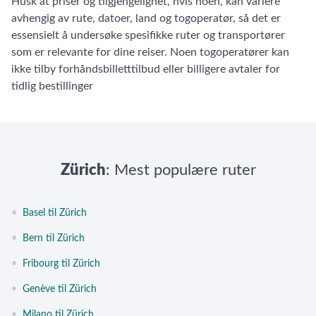
Husk at priser og tilgjengelighet, hvis noen, kan variere
avhengig av rute, datoer, land og togoperatør, så det er
essensielt å undersøke spesifikke ruter og transportører
som er relevante for dine reiser. Noen togoperatører kan
ikke tilby forhåndsbilletttilbud eller billigere avtaler for
tidlig bestillinger
Zürich
: Mest populære ruter
•
Basel til Zürich
•
Bern til Zürich
•
Fribourg til Zürich
•
Genève til Zürich
•
Milano til Zürich