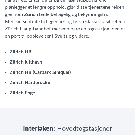
handsfree. Enten du er på en rask stoppover eller
planlegger et lengre opphold, gjør disse tjenestene reisen
gjennom
Zürich
både behagelig og bekymringsfri.
Med sin sentrale beliggenhet og førsteklasses fasiliteter, er
Zürich Hauptbahnhof mer enn bare en togstasjon; den er
en port til opplevelser i
Sveits
og videre.
Zürich HB
Zürich lufthavn
Zürich HB (Carpark Sihlquai)
Zürich Hardbrücke
Zürich Enge
Interlaken
: Hovedtogstasjoner