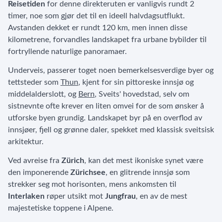
Reisetiden
for denne direkteruten er vanligvis rundt 2
timer, noe som gjør det til en ideell halvdagsutflukt.
Avstanden dekket er rundt 120 km, men innen disse
kilometrene, forvandles landskapet fra urbane bybilder til
fortryllende naturlige panoramaer.
Underveis, passerer toget noen bemerkelsesverdige byer og
tettsteder som
Thun
, kjent for sin pittoreske innsjø og
middelalderslott, og
Bern
, Sveits' hovedstad, selv om
sistnevnte ofte krever en liten omvei for de som ønsker å
utforske byen grundig. Landskapet byr på en overflod av
innsjøer, fjell og grønne daler, spekket med klassisk sveitsisk
arkitektur.
Ved avreise fra
Zürich
, kan det mest ikoniske synet være
den imponerende
Zürichsee
, en glitrende innsjø som
strekker seg mot horisonten, mens ankomsten til
Interlaken
røper utsikt mot
Jungfrau
, en av de mest
majestetiske toppene i Alpene.