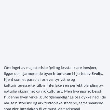
Omringet av majestetiske fjell og krystallklare innsjøer,
ligger den sjarmerende byen
Interlaken
i hjertet av
Sveits
.
Kjent som et paradis for eventyrlystne og
kulturinteresserte, tilbyr Interlaken en perfekt blanding av
naturlig skjønnhet og rik kulturarv. Men hva gjør et besøk
til denne byen virkelig uforglemmelig? La oss dykke ned i de
må-se historiske og arkitektoniske stedene, samt smakene
som gjør
Interlaken
til et must-visit reisemål.