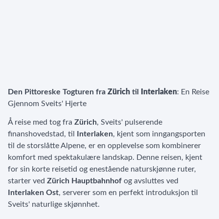
Den Pittoreske Togturen fra
Zürich
til
Interlaken
: En Reise
Gjennom Sveits' Hjerte
Å reise med tog fra
Zürich
, Sveits' pulserende
finanshovedstad, til
Interlaken
, kjent som inngangsporten
til de storslåtte Alpene, er en opplevelse som kombinerer
komfort med spektakulære landskap. Denne reisen, kjent
for sin korte reisetid og enestående naturskjønne ruter,
starter ved
Zürich Hauptbahnhof
og avsluttes ved
Interlaken Ost
, serverer som en perfekt introduksjon til
Sveits' naturlige skjønnhet.