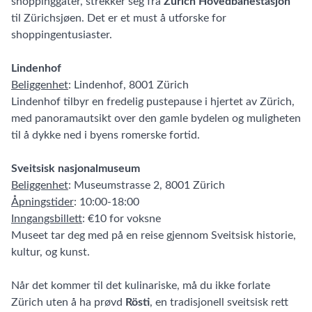
shoppinggater, strekker seg fra
Zürich Hovedbanestasjon
til Zürichsjøen. Det er et must å utforske for
shoppingentusiaster.
Lindenhof
Beliggenhet
: Lindenhof, 8001 Zürich
Lindenhof tilbyr en fredelig pustepause i hjertet av Zürich,
med panoramautsikt over den gamle bydelen og muligheten
til å dykke ned i byens romerske fortid.
Sveitsisk nasjonalmuseum
Beliggenhet
: Museumstrasse 2, 8001 Zürich
Åpningstider
: 10:00-18:00
Inngangsbillett
: €10 for voksne
Museet tar deg med på en reise gjennom Sveitsisk historie,
kultur, og kunst.
Når det kommer til det kulinariske, må du ikke forlate
Zürich uten å ha prøvd
Rösti
, en tradisjonell sveitsisk rett