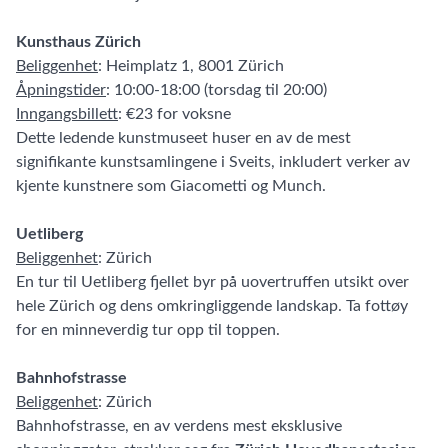
Kunsthaus Zürich
Beliggenhet
: Heimplatz 1, 8001 Zürich
Åpningstider
: 10:00-18:00 (torsdag til 20:00)
Inngangsbillett
: €23 for voksne
Dette ledende kunstmuseet huser en av de mest
signifikante kunstsamlingene i Sveits, inkludert verker av
kjente kunstnere som Giacometti og Munch.
Uetliberg
Beliggenhet
: Zürich
En tur til Uetliberg fjellet byr på uovertruffen utsikt over
hele Zürich og dens omkringliggende landskap. Ta fottøy
for en minneverdig tur opp til toppen.
Bahnhofstrasse
Beliggenhet
: Zürich
Bahnhofstrasse, en av verdens mest eksklusive