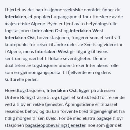
I hjertet av det naturskjønne sveitsiske området finner du
Interlaken
, et populært utgangspunkt for utforskere av de
majestetiske Alpene. Byen er tjent av to betydningsfulle
togstasjoner:
Interlaken Ost
og
Interlaken West
.
Interlaken Ost
, hovedstasjonen, fungerer som et sentralt
knutepunkt for reiser til andre deler av Sveits og videre inn
i Alpene, mens
Interlaken West
gir tilgang til byens
sentrum og nærhet til lokale severdigheter. Denne
dualiteten av togstasjoner understreker Interlakens rolle
som en gjennomgangsportal til fjellverdenen og dens
kulturelle perler.
Hovedtogstasjonen,
Interlaken Ost
, ligger på adressen
Untere Bönigstrasse 5, og utgjør et kritisk ledd for reisende
ved å tilby en rekke tjenester. Åpningstidene er tilpasset
reisendes behov, og du kan forvente bred tilgjengelighet fra
tidlig morgen til sen kveld. For de med ekstra bagasje tilbyr
stasjonen
bagasjeoppbevaringstjenester
, noe som gjør det