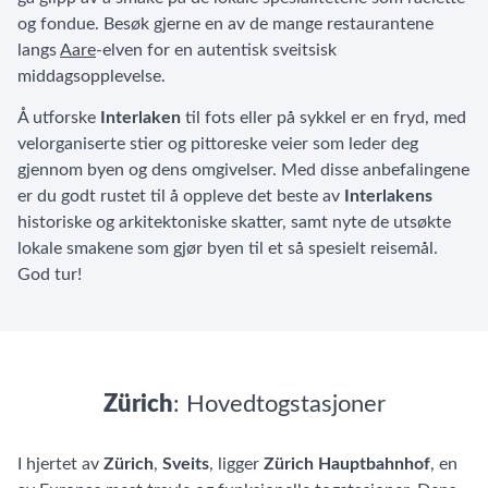
og fondue. Besøk gjerne en av de mange restaurantene
langs
Aare
-elven for en autentisk sveitsisk
middagsopplevelse.
Å utforske
Interlaken
til fots eller på sykkel er en fryd, med
velorganiserte stier og pittoreske veier som leder deg
gjennom byen og dens omgivelser. Med disse anbefalingene
er du godt rustet til å oppleve det beste av
Interlakens
historiske og arkitektoniske skatter, samt nyte de utsøkte
lokale smakene som gjør byen til et så spesielt reisemål.
God tur!
Zürich
: Hovedtogstasjoner
I hjertet av
Zürich
,
Sveits
, ligger
Zürich Hauptbahnhof
, en