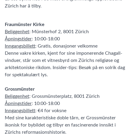
Zürich har å tilby.
Fraumünster Kirke
Beliggenhet
: Münsterhof 2, 8001 Zürich
Åpningstider
: 10:00-18:00
Inngangsbillett
: Gratis, donasjoner velkomne
Denne vakre kirken, kjent for sine imponerende Chagall-
vinduer, står som et vitnesbyrd om Zürichs religiøse og
arkitektoniske rikdom. Insider-tips: Besøk på en solrik dag
for spektakulært lys.
Grossmünster
Beliggenhet
: Grossmünsterplatz, 8001 Zürich
Åpningstider
: 10:00-18:00
Inngangsbillett
: €4 for voksne
Med sine karakteristiske doble tårn, er Grossmünster
ikonisk for bybildet og tilbyr en fascinerende innsikt i
Zürichs reformasjonshistorie.