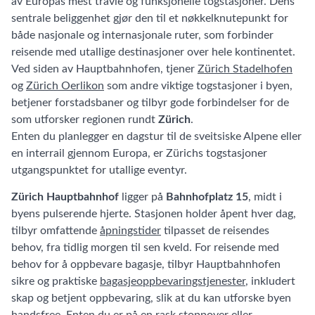
av Europas mest travle og funksjonelle togstasjoner. Dens
sentrale beliggenhet gjør den til et nøkkelknutepunkt for
både nasjonale og internasjonale ruter, som forbinder
reisende med utallige destinasjoner over hele kontinentet.
Ved siden av Hauptbahnhofen, tjener
Zürich Stadelhofen
og
Zürich Oerlikon
som andre viktige togstasjoner i byen,
betjener forstadsbaner og tilbyr gode forbindelser for de
som utforsker regionen rundt
Zürich
.
Enten du planlegger en dagstur til de sveitsiske Alpene eller
en interrail gjennom Europa, er Zürichs togstasjoner
utgangspunktet for utallige eventyr.
Zürich Hauptbahnhof
ligger på
Bahnhofplatz 15
, midt i
byens pulserende hjerte. Stasjonen holder åpent hver dag,
tilbyr omfattende
åpningstider
tilpasset de reisendes
behov, fra tidlig morgen til sen kveld. For reisende med
behov for å oppbevare bagasje, tilbyr Hauptbahnhofen
sikre og praktiske
bagasjeoppbevaringstjenester
, inkludert
skap og betjent oppbevaring, slik at du kan utforske byen