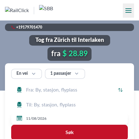

+19179701470
Tog fra Zürich til Interlaken
fra
$ 28.89


1 passasjer
En vei




Søk