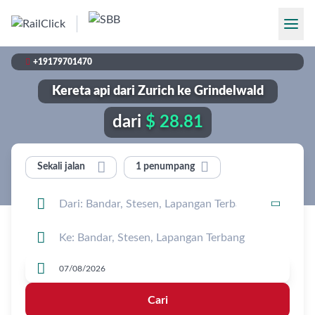

+19179701470
Kereta api dari Zurich ke Grindelwald
dari
$ 28.81


1 penumpang
Sekali jalan




Cari